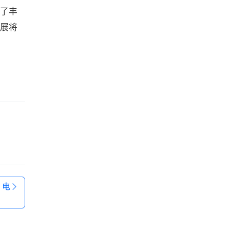
了丰
展将
：电